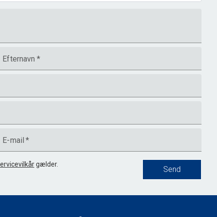
Efternavn
*
E-mail
*
ervicevilkår
gælder.
Send