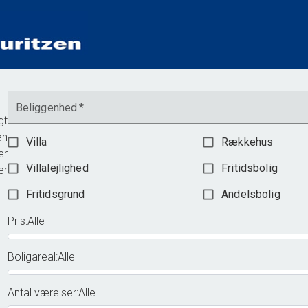
Beliggenhed
*
gt
en
Villa
Rækkehus
ær
Villalejlighed
Fritidsbolig
er
Fritidsgrund
Andelsbolig
Pris
:
Alle
Boligareal
:
Alle
Antal værelser
:
Alle