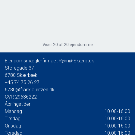
Havnebyvej 163C, Kirkeby
6792 Rømø
2
Boligareal
152
m
2
Grundareal
1.377
m
Ejendomstype
Fritidsbolig
Viser
20
af
20
ejendomme
Ejendomsmæglerfirmaet Rømø-Skærbæk
2.298.000 kr.
Storegade 37
6780
Skærbæk
+45 74 75 26 27
6780@franklauritzen.dk
CVR
29636222
Åbningstider
Mandag
10.00-16.00
Tirsdag
10.00-16.00
Onsdag
10.00-16.00
Torsdag
10.00-16.00