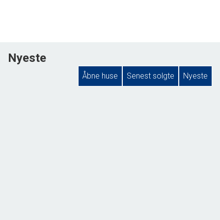
Nyeste
Åbne huse
Senest solgte
Nyeste