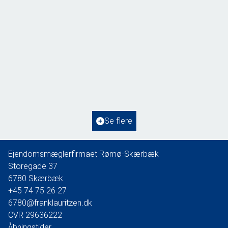
Gaden 13A, Høm
6760 Ribe
2
Boligareal
261
m
2
Grundareal
1.477
m
Ejendomstype
Villa
Se flere
400.000 kr.
Ejendomsmæglerfirmaet Rømø-Skærbæk
Storegade 37
6780
Skærbæk
+45 74 75 26 27
6780@franklauritzen.dk
CVR
29636222
Åbningstider