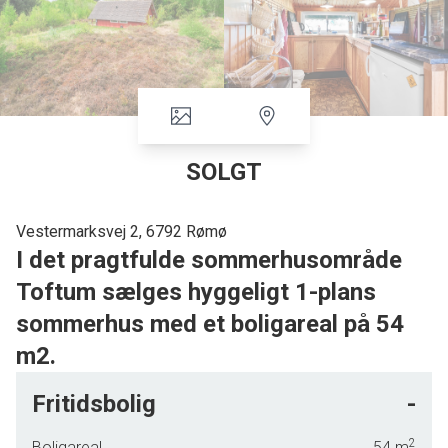
SOLGT
Vestermarksvej 2, 6792 Rømø
I det pragtfulde sommerhusområde
Toftum sælges hyggeligt 1-plans
sommerhus med et boligareal på 54
m2.
I det pragtfulde sommerhusområde Toftum sælges
Fritidsbolig
-
hyggeligt 1-plans sommerhus med et boligareal på 54 m2.
Stort grundareal på 1.590 m2, opført i 1982 i træ. Huset
2
Boligareal
54
m