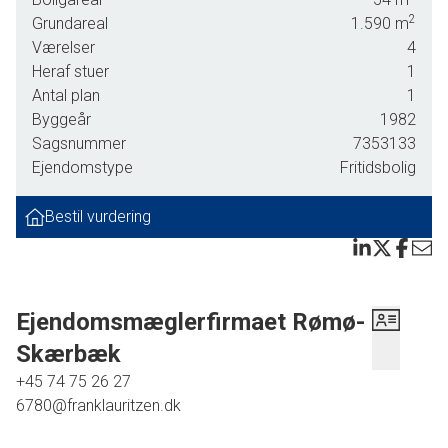
bruges kun privat af ejerne - udlejes ikke. Opvarmes ved
2
Grundareal
1.590
m
elvarme og varmepumpe.
Værelser
4
Heraf stuer
1
Huset er indrettet med åbent køkken-stuemiljø med
Antal plan
1
spiseplads samt varmepumpe, fordelingsgang, udgang til
Byggeår
1982
sydvendt terrasse, stue og køkken går til kip, badeværelse,
Sagsnummer
7353133
1 værelse med dobbeltseng, 2 værelser med hver 2
Ejendomstype
Fritidsbolig
køjesenge.
Bestil vurdering
Ejendomsmæglerfirmaet Rømø-
Skærbæk
+45 74 75 26 27
6780@franklauritzen.dk