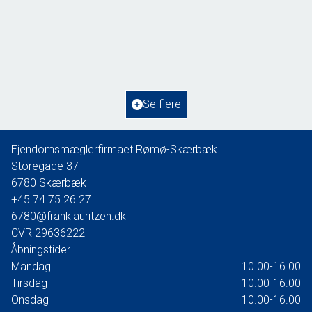
Gaden 13A, Høm
6760 Ribe
2
Boligareal
261
m
2
Grundareal
1.477
m
Ejendomstype
Villa
Se flere
400.000 kr.
Ejendomsmæglerfirmaet Rømø-Skærbæk
Storegade 37
6780
Skærbæk
+45 74 75 26 27
6780@franklauritzen.dk
CVR
29636222
Åbningstider
Mandag
10.00-16.00
Tirsdag
10.00-16.00
Onsdag
10.00-16.00