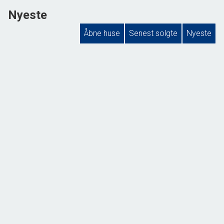
Nyeste
Åbne huse
Senest solgte
Nyeste
Godthåbsvej 7, Kongsmark