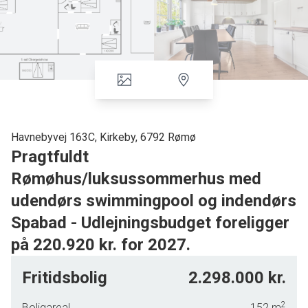
Havnebyvej 163C, Kirkeby, 6792 Rømø
Pragtfuldt
Rømøhus/luksussommerhus med
udendørs swimmingpool og indendørs
Spabad - Udlejningsbudget foreligger
på 220.920 kr. for 2027.
Pragtfuldt Rømøhus/luksussommerhus med udendørs swimmingpool og
Fritidsbolig
2.298.000 kr.
indendørs Spabad sælges. Huset er opført i 1870/1997 i 2 plan, og har
sidenhen gennemgået en totalrenovering/modernisering, og har et
2
Boligareal
152
m