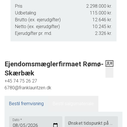
Pris
2.298.000 kr.
Udbetaling
115.000 kr.
Brutto (ex. ejerudgifter)
12.646 kr.
Netto (ex. ejerudgifter)
10.245 kr.
Ejerudgifter pr. md.
2.326 kr.
Ejendomsmæglerfirmaet Rømø-
Skærbæk
+45 74 75 26 27
6780@franklauritzen.dk
Bestil fremvisning
Bestil salgsmateriale
Dato
*
Ønsket tidspunkt på dagen