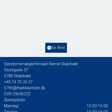
Gaden 13A, Høm
6760 Ribe
2
Boligareal
261
m
2
Grundareal
1.477
m
Ejendomstype
Villa
Se flere
400.000 kr.
Ejendomsmæglerfirmaet Rømø-Skærbæk
Storegade 37
6780
Skærbæk
+45 74 75 26 27
6780@franklauritzen.dk
CVR
29636222
Åbningstider
Mandag
10.00-16.00
Tirsdag
10.00-16.00