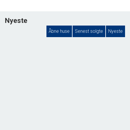
Nyeste
Åbne huse
Senest solgte
Nyeste