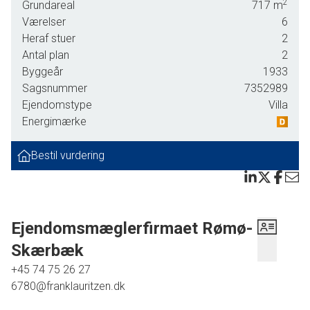
2
Grundareal
717
m
afstand til Skærbæk Realskole og sportsplads samt i gå-
Værelser
6
afstand til gågaden, hvor der er indkøbsmuligheder. SKAL
Heraf stuer
2
SES OG OPLEVES INDEFRA SÅVEL SOM UDEFRA!
Antal plan
2
Byggeår
1933
Huset er indrettet med en hall med trappeopgang til
Sagsnummer
7352989
tagetagen, bryggers, gæstetoilet med gulvvarme, baderum
Ejendomstype
Villa
med bruseniche, pænt køkken med opvaskemaskine og
Energimærke
spisekrog, stor hyggelig indrettet stue med pilleovn samt et
flot gulv, stort soveværelse med skabe, via hall adgang til
Bestil vurdering
den udnyttede tagetage, hvor der forefindes 3
børneværelser samt et badeværelse med karbad og
bruser.
Ejendomsmæglerfirmaet Rømø-
Skærbæk
+45 74 75 26 27
6780@franklauritzen.dk