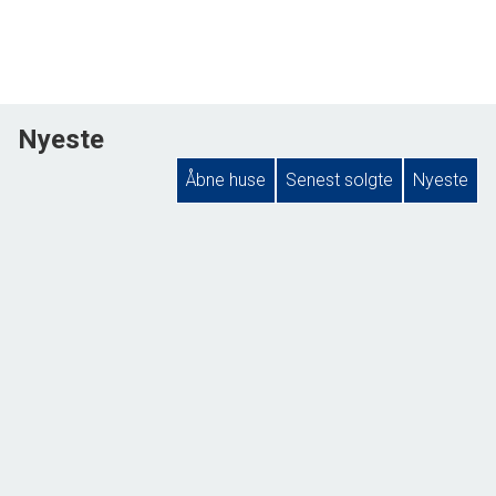
Nyeste
Åbne huse
Senest solgte
Nyeste