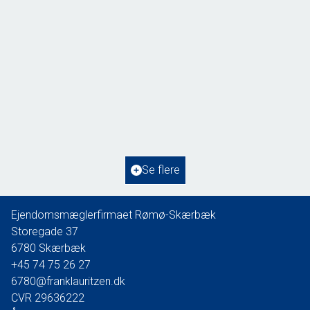
Lakolk 125, Lakolk
6792 Rømø
2
Boligareal
65
m
2
Grundareal
211
m
Ejendomstype
Fritidsbolig
Se flere
1.450.000 kr.
Ejendomsmæglerfirmaet Rømø-Skærbæk
Storegade 37
6780
Skærbæk
+45 74 75 26 27
6780@franklauritzen.dk
CVR
29636222